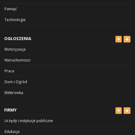
Pamięć
Technologie
OGŁOSZENIA
Motoryzacja
Nieruchomości
Praca
Dom i Ogród
Elektronika
Odzież
FIRMY
Dla Dzieci
Urzędy i instytucje publiczne
Sport i Hobby
Edukacja