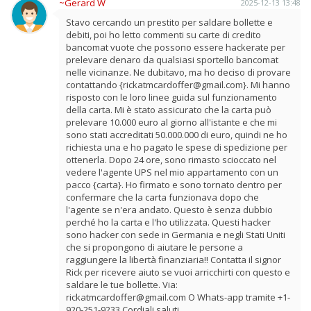
~Gerard W
2025-12-13 13:48
Stavo cercando un prestito per saldare bollette e
debiti, poi ho letto commenti su carte di credito
bancomat vuote che possono essere hackerate per
prelevare denaro da qualsiasi sportello bancomat
nelle vicinanze. Ne dubitavo, ma ho deciso di provare
contattando {rickatmcardoffer@gmail.com}. Mi hanno
risposto con le loro linee guida sul funzionamento
della carta. Mi è stato assicurato che la carta può
prelevare 10.000 euro al giorno all'istante e che mi
sono stati accreditati 50.000.000 di euro, quindi ne ho
richiesta una e ho pagato le spese di spedizione per
ottenerla. Dopo 24 ore, sono rimasto scioccato nel
vedere l'agente UPS nel mio appartamento con un
pacco {carta}. Ho firmato e sono tornato dentro per
confermare che la carta funzionava dopo che
l'agente se n'era andato. Questo è senza dubbio
perché ho la carta e l'ho utilizzata. Questi hacker
sono hacker con sede in Germania e negli Stati Uniti
che si propongono di aiutare le persone a
raggiungere la libertà finanziaria!! Contatta il signor
Rick per ricevere aiuto se vuoi arricchirti con questo e
saldare le tue bollette. Via:
rickatmcardoffer@gmail.com O Whats-app tramite +1-
920-251-9233 Cordiali saluti