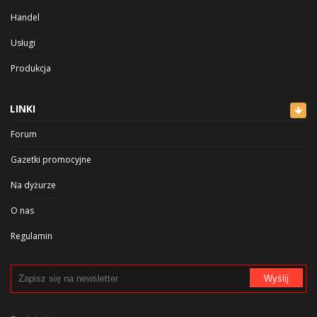
Inne
Handel
Usługi
Produkcja
Rozrywka i sport
LINKI
Zdrowie i uroda
Forum
Kultura
Gazetki promocyjne
Na dyżurze
O nas
Regulamin
Polityka prywatności
Wyślij
Cennik
Reklama