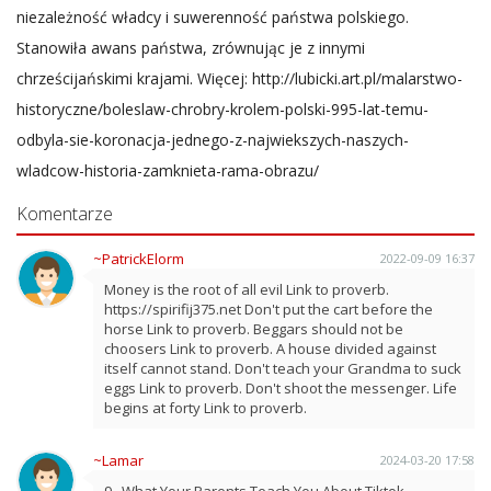
niezależność władcy i suwerenność państwa polskiego.
Stanowiła awans państwa, zrównując je z innymi
chrześcijańskimi krajami. Więcej: http://lubicki.art.pl/malarstwo-
historyczne/boleslaw-chrobry-krolem-polski-995-lat-temu-
odbyla-sie-koronacja-jednego-z-najwiekszych-naszych-
wladcow-historia-zamknieta-rama-obrazu/
Komentarze
~PatrickElorm
2022-09-09 16:37
Money is the root of all evil Link to proverb.
https://spirifij375.net Don't put the cart before the
horse Link to proverb. Beggars should not be
choosers Link to proverb. A house divided against
itself cannot stand. Don't teach your Grandma to suck
eggs Link to proverb. Don't shoot the messenger. Life
begins at forty Link to proverb.
~Lamar
2024-03-20 17:58
9 . What Your Parents Teach You About Tiktok