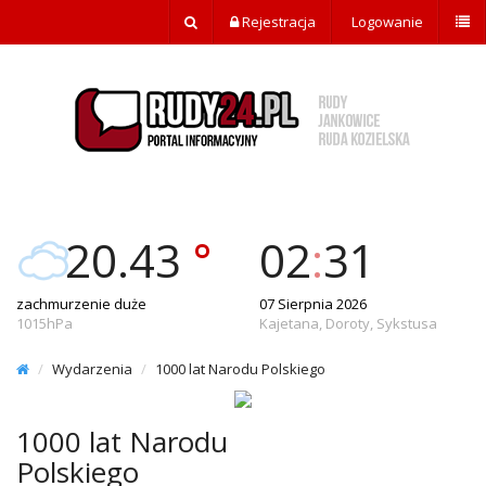
Rejestracja
Logowanie
20.43
°
02
:
31
zachmurzenie duże
07 Sierpnia 2026
1015hPa
Kajetana, Doroty, Sykstusa
Wydarzenia
1000 lat Narodu Polskiego
1000 lat Narodu
Polskiego