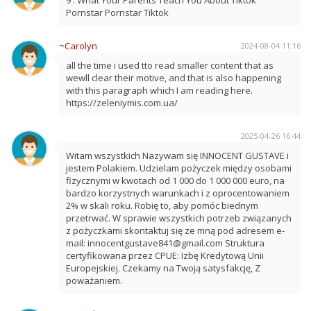
Pornstar Pornstar Tiktok
~Carolyn
2024-08-04 11:16
all the time i used tto read smaller content that as
wewll clear their motive, and that is also happening
with this paragraph which I am reading here.
https://zeleniymis.com.ua/
2025-04-26 16:44
Witam wszystkich Nazywam się INNOCENT GUSTAVE i
jestem Polakiem. Udzielam pożyczek między osobami
fizycznymi w kwotach od 1 000 do 1 000 000 euro, na
bardzo korzystnych warunkach i z oprocentowaniem
2% w skali roku. Robię to, aby pomóc biednym
przetrwać. W sprawie wszystkich potrzeb związanych
z pożyczkami skontaktuj się ze mną pod adresem e-
mail: innocentgustave841@gmail.com Struktura
certyfikowana przez CPUE: Izbę Kredytową Unii
Europejskiej. Czekamy na Twoją satysfakcję, Z
poważaniem.