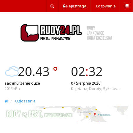
Rejestracja
Logowanie
20.43
°
02
:
32
zachmurzenie duże
07 Sierpnia 2026
1015hPa
Kajetana, Doroty, Sykstusa
Ogłoszenia