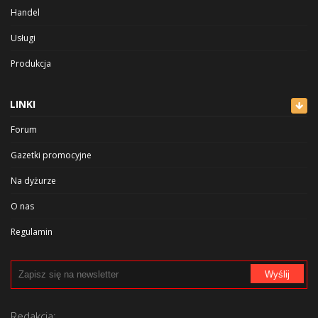
Handel
Usługi
Produkcja
Rozrywka i sport
LINKI
Zdrowie i uroda
Forum
Kultura
Gazetki promocyjne
Na dyżurze
O nas
Regulamin
Polityka prywatności
Wyślij
Cennik
Reklama
Redakcja: