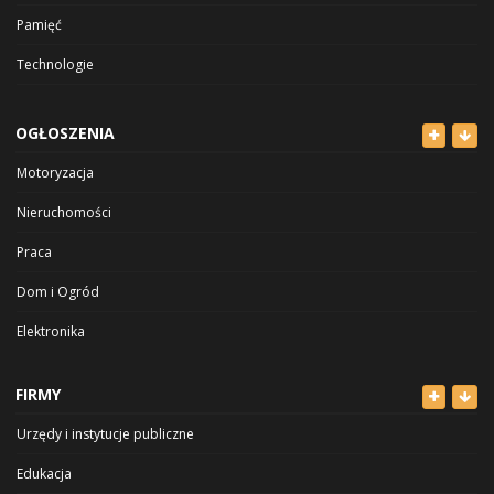
Pamięć
Technologie
OGŁOSZENIA
Motoryzacja
Nieruchomości
Praca
Dom i Ogród
Elektronika
Odzież
FIRMY
Dla Dzieci
Urzędy i instytucje publiczne
Sport i Hobby
Edukacja
Inne