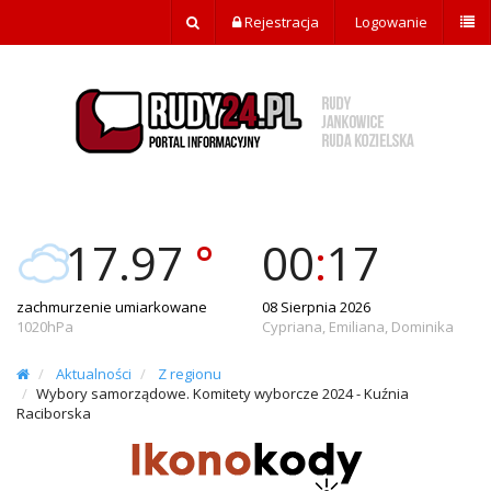
Rejestracja
Logowanie
17.97
°
00
:
17
zachmurzenie umiarkowane
08 Sierpnia 2026
1020hPa
Cypriana, Emiliana, Dominika
Aktualności
Z regionu
Wybory samorządowe. Komitety wyborcze 2024 - Kuźnia
Raciborska