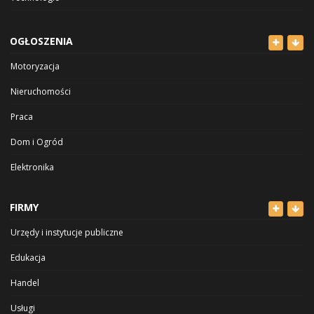
OGŁOSZENIA
Motoryzacja
Nieruchomości
Praca
Dom i Ogród
Elektronika
Odzież
FIRMY
Dla Dzieci
Urzędy i instytucje publiczne
Sport i Hobby
Edukacja
Inne
Handel
Usługi