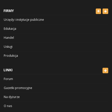
Odzież
FIRMY
Dla Dzieci
Urzędy i instytucje publiczne
Sport i Hobby
Edukacja
Inne
Handel
Usługi
Produkcja
Rozrywka i sport
LINKI
Zdrowie i uroda
Forum
Kultura
Gazetki promocyjne
Na dyżurze
O nas