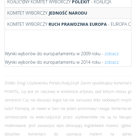
KOALICYJNY KOMITET WYBORCZY
POLEXIT
- KOALICJA
KOMITET WYBORCZY
JEDNOŚĆ NARODU
KOMITET WYBORCZY
RUCH PRAWDZIWA EUROPA
- EUROPA CHRI
Wyniki wyborów do europarlamentu w 2009 roku -
zobacz
Wyniki wyborów do europarlamentu w 2014 roku -
zobacz
Źródło: Drogi Użytkowniku Portalu Rudy24.pl! Zanim opublikujesz komentarz
POMYŚL, czy jest on rzeczowy w kontekście artykułu, pod którym chcesz go
zamieścić! Czy nie obrażasz kogoś lub nie naruszasz dóbr osobowych innych
ludzi? Pamiętaj, że nawet w Sieci nie jesteś anonimowy! Uwaga: Komentarze
zamieszczane na www.rudy24.pl przez użytkowników nie są na bieżąco
moderowane. Jeśli zauważysz wpis obrażający kogokolwiek możesz: zgłosić
obraźliwy komentarz do usunięcia mailem na adres