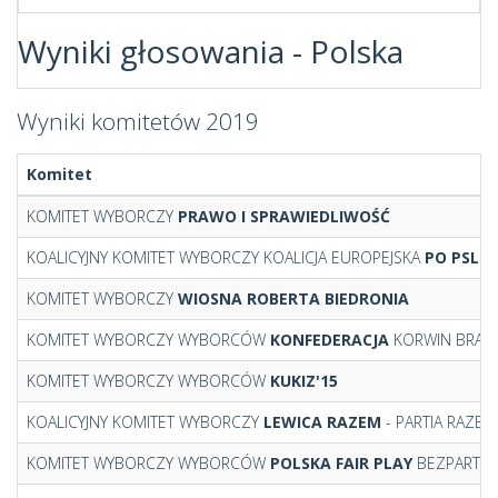
Wyniki głosowania
-
Polska
Wyniki komitetów 2019
Komitet
KOMITET WYBORCZY
PRAWO I SPRAWIEDLIWOŚĆ
KOALICYJNY KOMITET WYBORCZY KOALICJA EUROPEJSKA
PO PSL S
KOMITET WYBORCZY
WIOSNA ROBERTA BIEDRONIA
KOMITET WYBORCZY WYBORCÓW
KONFEDERACJA
KORWIN BRAU
KOMITET WYBORCZY WYBORCÓW
KUKIZ'15
KOALICYJNY KOMITET WYBORCZY
LEWICA RAZEM
- PARTIA RAZEM,
KOMITET WYBORCZY WYBORCÓW
POLSKA FAIR PLAY
BEZPARTYJ