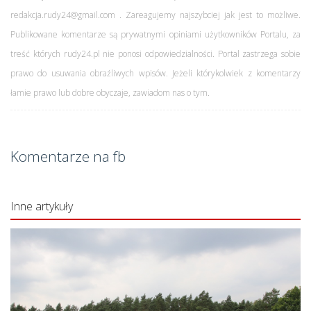
redakcja.rudy24@gmail.com . Zareagujemy najszybciej jak jest to możliwe.
Publikowane komentarze są prywatnymi opiniami użytkowników Portalu, za
treść których rudy24.pl nie ponosi odpowiedzialności. Portal zastrzega sobie
prawo do usuwania obraźliwych wpisów. Jeżeli którykolwiek z komentarzy
łamie prawo lub dobre obyczaje, zawiadom nas o tym.
Komentarze na fb
Inne artykuły