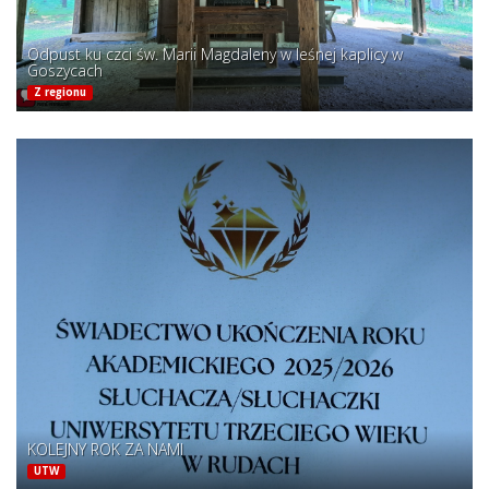
Odpust ku czci św. Marii Magdaleny w leśnej kaplicy w
Goszycach
Z regionu
KOLEJNY ROK ZA NAMI
UTW