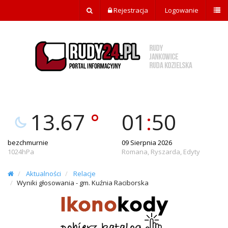
Rejestracja
Logowanie
13.67
°
01
:
50
bezchmurnie
09 Sierpnia 2026
1024hPa
Romana, Ryszarda, Edyty
Aktualności
Relacje
Wyniki głosowania - gm. Kuźnia Raciborska