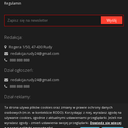
Regulamin
Polityka prywatności
Wyślij
Cennik
Reklama
Redakcja:
Kontakt
Rogera 1/50, 47-430 Rudy
redakcja.rudy24@gmail.com
888 888 888
Dział ogłoszeń:
redakcja.rudy24@gmail.com
888 888 888
Dział reklamy:
redakcja.rudy24@gmail.com
Ta strona używa plików cookies oraz zmiany w prawie ochrony danych
888 888 888
osobowych (m.in. w kontekście RODO). Korzystając z niej, wyrażasz zgodę na
używanie cookies, zgodnie z aktualnymi ustawieniami przeglądarki. Jeżeli nie
wyrażasz zgody - zmień ustawienia swojej przeglądarki.
Dowiedz się więcej
z naszej polityki prywatności.