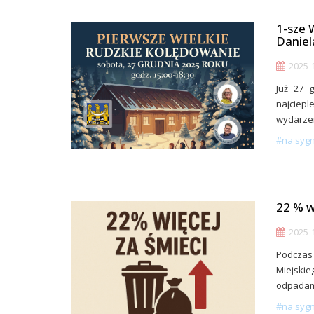
1-sze 
Daniel
2025-1
Już 27 
najciep
wydarzen
#na syg
22 % w
2025-1
Podczas 
Miejskie
odpadam
#na syg