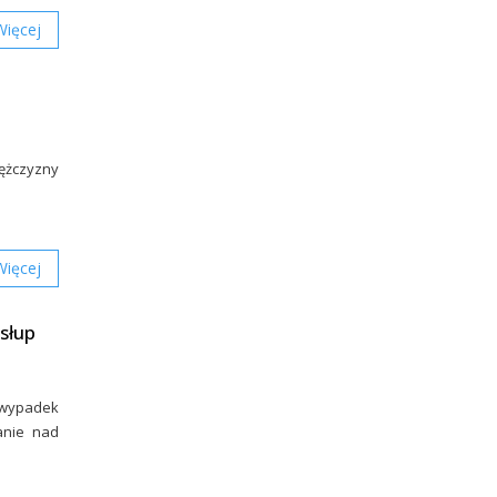
Więcej
mężczyzny
Więcej
słup
 wypadek
anie nad