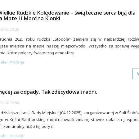
Wielkie Rudzkie Kolędowanie – świąteczne serca biją dla
a Mateji i Marcina Kionki
2-05 20:26
grudnia 2025 roku rudzka „Stodoła” zamieni się w najbardziej rozświ
lejsze miejsce na mapie naszej miejscowości. Wszystko za sprawą wyj
ia, które połączy świąteczną atmosferę
nale
#relacje
ięcej za odpady. Tak zdecydowali radni.
2-04 20:54
dzisiejszej sesji Rady Miejskiej (04.12.2025), zorganizowanej w Sali Ślub
go w Kuźni Raciborskiej, radni uchwalili zmianę stawek opłat za gospo
i komunalnymi.Do tej pory m
nale
#relacje