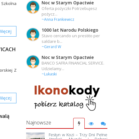
Noc w Starym Opactwie
: Szkolna
Oferta pożyczki Potrzebujesz
pożycz...
~Anna Frankiewicz
1000 lat Narodu Polskiego
Więcej
Stavo cercando un prestito per
saldare b...
~Gerard W
WICACH
Noc w Starym Opactwie
BANCO SAFRA FINANCIAL SERVICE.
Udzielamy...
rskiej Z
~Lukaski
Więcej
walą
Najnowsze
Festyn w Kozi – Trzy Dni Pełne