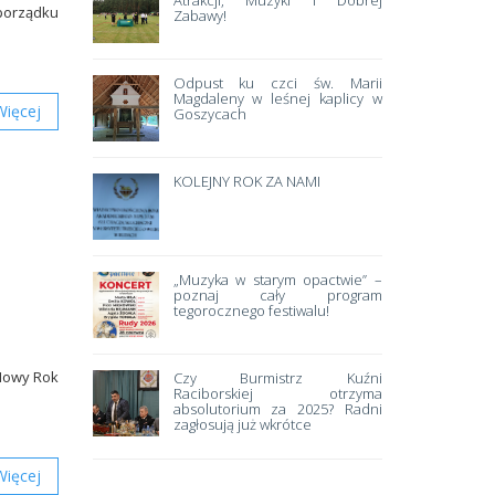
Atrakcji, Muzyki i Dobrej
 porządku
Zabawy!
Odpust ku czci św. Marii
Magdaleny w leśnej kaplicy w
Więcej
Goszycach
KOLEJNY ROK ZA NAMI
„Muzyka w starym opactwie” –
poznaj cały program
tegorocznego festiwalu!
 Nowy Rok
Czy Burmistrz Kuźni
Raciborskiej otrzyma
absolutorium za 2025? Radni
zagłosują już wkrótce
Więcej