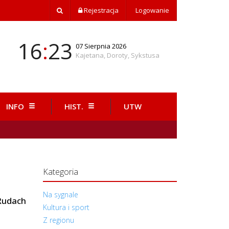
Rejestracja
Logowanie
16
:
23
07 Sierpnia 2026
Kajetana, Doroty, Sykstusa
INFO
HIST.
UTW
Kategoria
Na sygnale
 Rudach
Kultura i sport
Z regionu