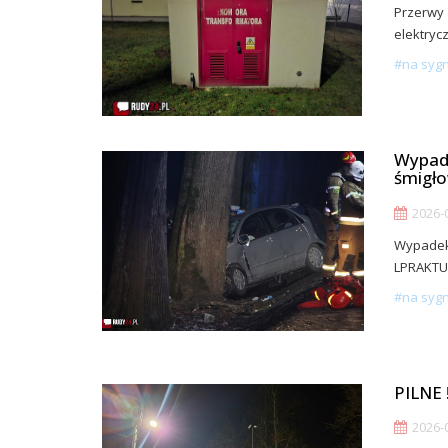
Przerwy 
elektryc
#na syg
Wypade
śmigło
2026-0
Wypadek
LPRAKTUA
#na syg
PILNE 
2026-0