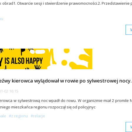
 obrad1. Otwarcie sesji i stwierdzenie prawomocności.2. Przedstawienie
nu
eźwy kierowca wylądował w rowie po sylwestrowej nocy.
1-02 16:15
ierowca w sylwestrową noc wpadł do rowu. W organizmie miał 2 promile
etniego mieszkańca regionu rozpoczął się od policyjnyc
nale
#z regionu
#relacje