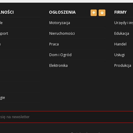
LNOŚCI
OGŁOSZENIA
FIRMY
le
Motoryzacja
Urzędy i in
sport
Nieruchomości
Edukacja
u
Praca
Handel
Dom i Ogród
Usługi
Elektronika
Produkcja
Odzież
Rozrywka i
Dla Dzieci
Zdrowie i 
gie
Sport i Hobby
Kultura
Inne