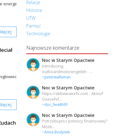
Relacje
e energii
Historia
UTW
Pamięć
Więcej
Technologie
Najnowsze komentarze
eciał
Noc w Starym Opactwie
Introducing
outboardmotorengmbh - ...
igłowiec
~peterwallsman
Noc w Starym Opactwie
https://akbweaexfx.com - Akixuf
Oxecehif...
Więcej
~doc_health91
Noc w Starym Opactwie
Potrzebujesz pomocy finansowej?
 Rudach
Może...
~Anna Bodynek