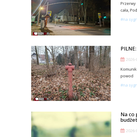
Przerwy 
cała, Po
#na syg
PILNE
2026-0
Komunika
powod
#na syg
Na co 
budżet
2026-0