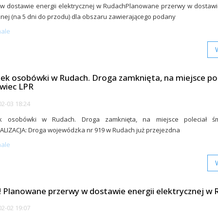
w dostawie energii elektrycznej w RudachPlanowane przerwy w dostawi
znej (na 5 dni do przodu) dla obszaru zawierającego podany
nale
k osobówki w Rudach. Droga zamknięta, na miejsce pol
wiec LPR
2-03 18:24
 osobówki w Rudach. Droga zamknięta, na miejsce poleciał śm
LIZACJA: Droga wojewódzka nr 919 w Rudach już przejezdna
nale
! Planowane przerwy w dostawie energii elektrycznej w
2-02 19:07