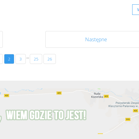
Następne
...
2
3
25
26