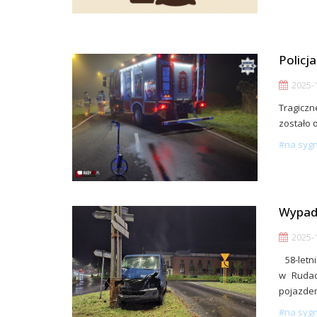
Policj
2025-1
Tragiczn
zostało 
#na syg
Wypade
2025-1
58-letn
w Rudac
pojazdem
#na syg