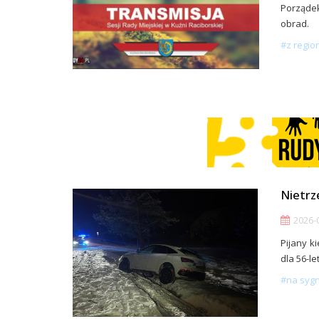
Porządek
obrad.
#z regio
Nietrz
2026-0
Pijany k
dla 56-l
#na syg