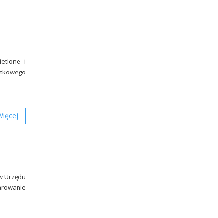
etlone i
ątkowego
Więcej
ów Urzędu
darowanie