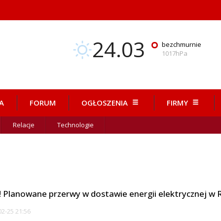
24.03
°
bezchmurnie
1017hPa
A
FORUM
OGŁOSZENIA
FIRMY
Relacje
Technologie
! Planowane przerwy w dostawie energii elektrycznej w
2-25 21:56