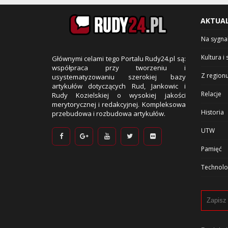
AKTUA
Na sygna
Kultura i 
Głównymi celami tego Portalu Rudy24.pl są:
współpraca przy tworzeniu i
Z region
usystematyzowaniu szerokiej bazy
artykułów dotyczących Rud, Jankowic i
Relacje
Rudy Kozielskiej o wysokiej jakości
merytorycznej i redakcyjnej. Kompleksowa
Historia
przebudowa i rozbudowa artykułów.
UTW
Pamięć
Technolo