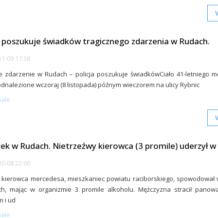
a poszukuje świadków tragicznego zdarzenia w Rudach.
1-09 17:38
e zdarzenie w Rudach – policja poszukuje świadkówCiało 41-letniego 
odnalezione wczoraj (8 listopada) późnym wieczorem na ulicy Rybnic
nale
k w Rudach. Nietrzeźwy kierowca (3 promile) uderzył w 
0-08 22:00
i kierowca mercedesa, mieszkaniec powiatu raciborskiego, spowodował
h, mając w organizmie 3 promile alkoholu. Mężczyzna stracił panow
 i ud
nale