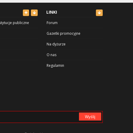
LINKI
stytucje publiczne
Forum
Gazetki promocyjne
Na dyżurze
O nas
Regulamin
 sport
Polityka prywatności
uroda
Cennik
Reklama
Kontakt
Wyślij