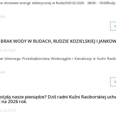
w dostawie energii elektrycznej w Rudach03.02.2026 08:00 - 16:00Rudy
d
nale
: BRAK WODY W RUDACH, RUDZIE KOZIELSKIEJ I JANKO
1-28 14:27
t Gminnego Przedsiębiorstwa Wodociągów i Kanalizacji w Kuźni Racibo
nale
pójdą nasze pieniądze? Dziś radni Kuźni Raciborskiej uch
 na 2026 rok.
1-22 15:10