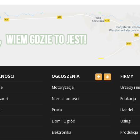
LNOŚCI
OGŁOSZENIA
FIRMY
le
Motoryzacja
Urzędy i in
sport
Nieruchomości
Edukacja
u
Praca
Handel
Dom i Ogród
Usługi
Elektronika
Produkcja