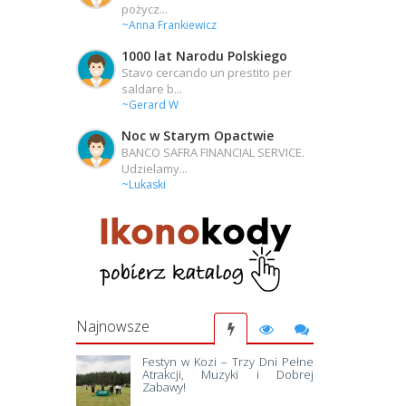
pożycz...
~Anna Frankiewicz
1000 lat Narodu Polskiego
Stavo cercando un prestito per
saldare b...
~Gerard W
Noc w Starym Opactwie
BANCO SAFRA FINANCIAL SERVICE.
Udzielamy...
~Lukaski
Najnowsze
Festyn w Kozi – Trzy Dni Pełne
Atrakcji, Muzyki i Dobrej
Zabawy!