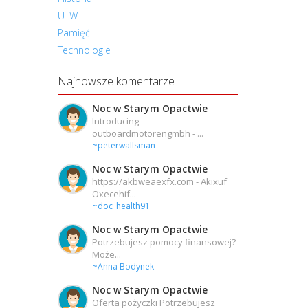
UTW
Pamięć
Technologie
Najnowsze komentarze
Noc w Starym Opactwie
Introducing
outboardmotorengmbh - ...
~peterwallsman
Noc w Starym Opactwie
https://akbweaexfx.com - Akixuf
Oxecehif...
~doc_health91
Noc w Starym Opactwie
Potrzebujesz pomocy finansowej?
Może...
~Anna Bodynek
Noc w Starym Opactwie
Oferta pożyczki Potrzebujesz