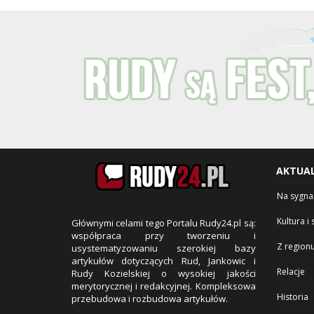
AKTUA
Na sygna
Kultura i 
Głównymi celami tego Portalu Rudy24.pl są:
współpraca przy tworzeniu i
Z region
usystematyzowaniu szerokiej bazy
artykułów dotyczących Rud, Jankowic i
Relacje
Rudy Kozielskiej o wysokiej jakości
merytorycznej i redakcyjnej. Kompleksowa
Historia
przebudowa i rozbudowa artykułów.