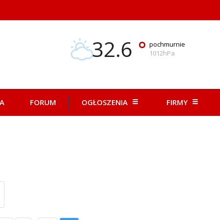
32.6
°
pochmurnie
1012hPa
A
FORUM
OGŁOSZENIA
FIRMY