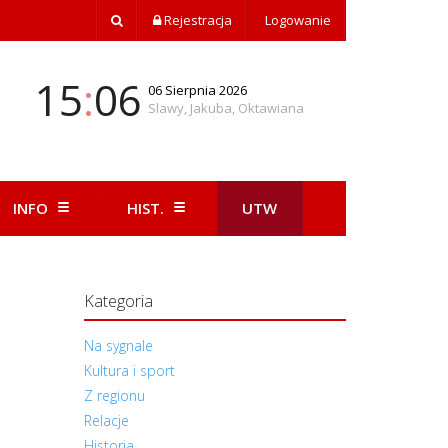
Rejestracja
Logowanie
15
:
06
06 Sierpnia 2026
Slawy, Jakuba, Oktawiana
INFO
HIST.
UTW
Kategoria
Na sygnale
Kultura i sport
Z regionu
Relacje
Historia