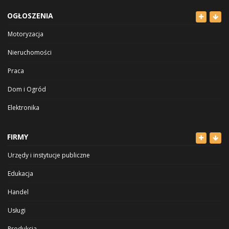
OGŁOSZENIA
Motoryzacja
Nieruchomości
Praca
Dom i Ogród
Elektronika
Odzież
FIRMY
Dla Dzieci
Urzędy i instytucje publiczne
Sport i Hobby
Edukacja
Inne
Handel
Usługi
Produkcja