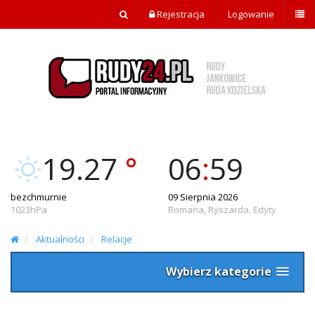
Rejestracja
Logowanie
19.27
°
06
:
59
bezchmurnie
09 Sierpnia 2026
1023hPa
Romana, Ryszarda, Edyty
Aktualności
Relacje
Wybierz kategorie