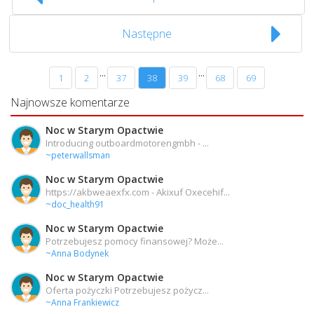
Następne
...
...
1
2
37
38
39
68
69
Najnowsze komentarze
Noc w Starym Opactwie
Introducing outboardmotorengmbh - ...
~peterwallsman
Noc w Starym Opactwie
https://akbweaexfx.com - Akixuf Oxecehif...
~doc_health91
Noc w Starym Opactwie
Potrzebujesz pomocy finansowej? Może...
~Anna Bodynek
Noc w Starym Opactwie
Oferta pożyczki Potrzebujesz pożycz...
~Anna Frankiewicz