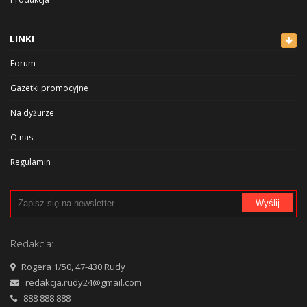
Rozrywka i sport
LINKI
Zdrowie i uroda
Forum
Kultura
Gazetki promocyjne
Na dyżurze
O nas
Regulamin
Polityka prywatności
Wyślij
Cennik
Reklama
Redakcja:
Kontakt
Rogera 1/50, 47-430 Rudy
redakcja.rudy24@gmail.com
888 888 888