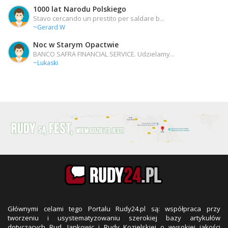
1000 lat Narodu Polskiego
Stavo cercando un prestito per saldare b...
~Gerard W
Noc w Starym Opactwie
BANCO SAFRA FINANCIAL SERVICE. Udzielamy...
~Lukaski
Głównymi celami tego Portalu Rudy24.pl są: współpraca przy
tworzeniu i usystematyzowaniu szerokiej bazy artykułów
dotyczących Rud, Jankowic i Rudy Kozielskiej o wysokiej jakości