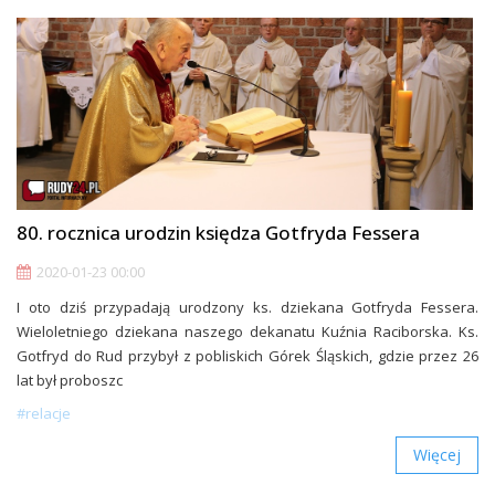
80. rocznica urodzin księdza Gotfryda Fessera
2020-01-23 00:00
I oto dziś przypadają urodzony ks. dziekana Gotfryda Fessera.
Wieloletniego dziekana naszego dekanatu Kuźnia Raciborska. Ks.
Gotfryd do Rud przybył z pobliskich Górek Śląskich, gdzie przez 26
lat był proboszc
#relacje
Więcej