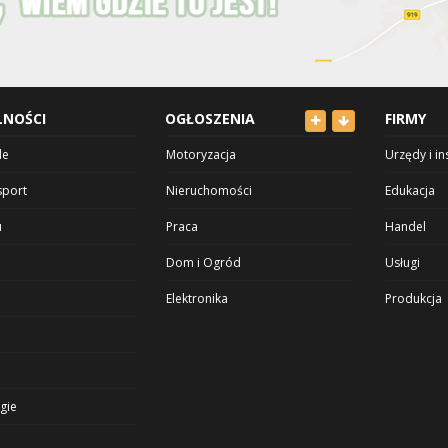
LNOŚCI
OGŁOSZENIA
FIRMY
le
Motoryzacja
Urzędy i in
sport
Nieruchomości
Edukacja
u
Praca
Handel
Dom i Ogród
Usługi
Elektronika
Produkcja
Odzież
Rozrywka i
Dla Dzieci
Zdrowie i 
gie
Sport i Hobby
Kultura
Inne