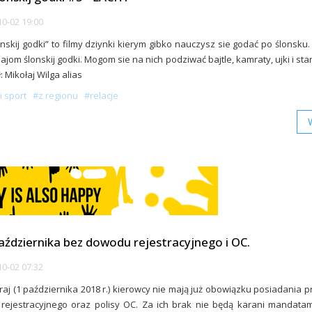
0-02 19:00
onskij godki” to filmy dziynki kierym gibko nauczysz sie godać po ślonsku.
ajom ślonskij godki. Mogom sie na nich podziwać bajtle, kamraty, ujki i star
: Mikołaj Wilga alias
i sport
#z regionu
#relacje
aździernika bez dowodu rejestracyjnego i OC.
0-02 07:32
aj (1 października 2018 r.) kierowcy nie mają już obowiązku posiadania p
ejestracyjnego oraz polisy OC. Za ich brak nie będą karani mandatami