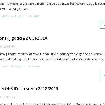
ajom ślonskij godki. Mogom sie na nich podziwać bajtle, kamraty, ujki i star
: Mikołaj Wilga alias
i sport
#z regionu
#relacje
lonskij godki #2 GORZOŁA
9-29 08:43
onskij godki” to filmy dziynki kierym gibko nauczysz sie godać po ślonsku.
ajom ślonskij godki. Mogom sie na nich podziwać bajtle, kamraty, ujki i star
i sport
#z regionu
#relacje
 MOKSiR'u na sezon 2018/2019
9-29 07:30
 Kuźni Raciborskiej przedstawia propozycję zajęć na Sezon Artystyczny 