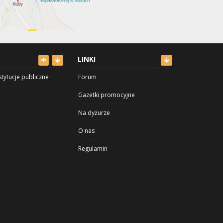
LINKI
stytucje publiczne
Forum
Gazetki promocyjne
Na dyżurze
O nas
Regulamin
 sport
Polityka prywatności
uroda
Cennik
Reklama
Kontakt