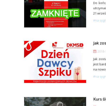
Do końca
utrzymać
21 wrześ
#na syg
Jak zo
2018-1
Jak zos
jest bar
na nowot
#na syg
Kurs ś