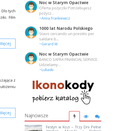
Noc w Starym Opactwie
Oferta pożyczki Potrzebujesz
 Dlo tych
pożycz...
ziki. Film
~Anna Frankiewicz
1000 lat Narodu Polskiego
Stavo cercando un prestito per
saldare b...
Więcej
~Gerard W
Noc w Starym Opactwie
BANCO SAFRA FINANCIAL SERVICE.
Udzielamy...
~Lukaski
szająca z
 ułożeniu
Więcej
Najnowsze
Festyn w Kozi – Trzy Dni Pełne