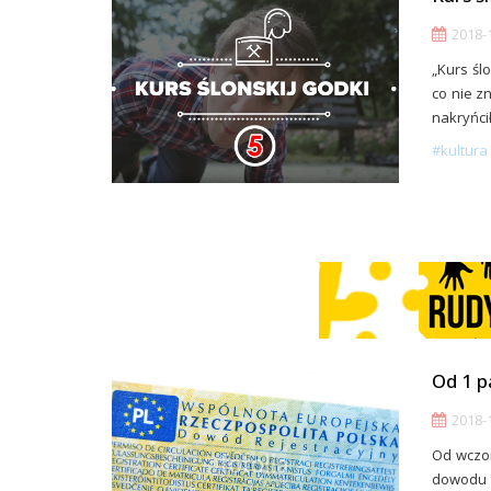
2018-1
„Kurs śl
co nie zn
nakryńcił
#kultura 
Od 1 p
2018-1
Od wczor
dowodu r