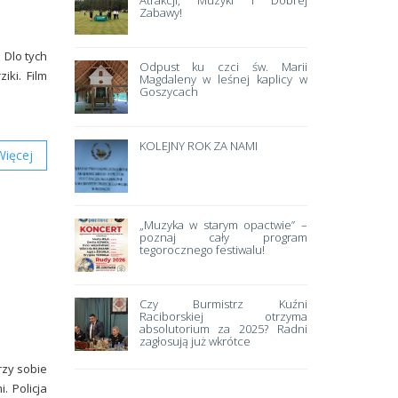
Atrakcji, Muzyki i Dobrej
Zabawy!
 Dlo tych
Odpust ku czci św. Marii
ziki. Film
Magdaleny w leśnej kaplicy w
Goszycach
KOLEJNY ROK ZA NAMI
Więcej
„Muzyka w starym opactwie” –
poznaj cały program
tegorocznego festiwalu!
Czy Burmistrz Kuźni
Raciborskiej otrzyma
absolutorium za 2025? Radni
zagłosują już wkrótce
rzy sobie
. Policja