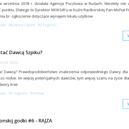
 września 2018 r. działała Agencja Pocztowa w Rudach. Niestety nie 
 punktu. Dlatego to Dyrektor MOKSiR'u w Kuźni Raciborskiej Pan Michał Fit
nia br. ogłoszenie dotyczące wynajem lokalu użytkow
nale
#kultura i sport
#z regionu
stać Dawcą Szpiku?
0-03 18:30
tać Dawcą? Prawdopodobieństwo znalezienia odpowiedniego Dawcy dla 
dzo niskie. Im więcej potencjalnych dawców, tym więcej szans na życie dl
wory krwi.
nale
#z regionu
#relacje
lonskij godki #6 - RAJZA