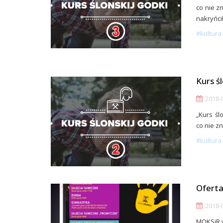
co nie zn
nakryńcił
#kultura 
Kurs ś
2018-0
„Kurs śl
co nie zn
#kultura 
Oferta
2018-0
MOKSiR w