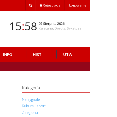
Rejestracja
Logowanie
15
:
58
07 Sierpnia 2026
Kajetana, Doroty, Sykstusa
INFO
HIST.
UTW
Kategoria
Na sygnale
Kultura i sport
Z regionu