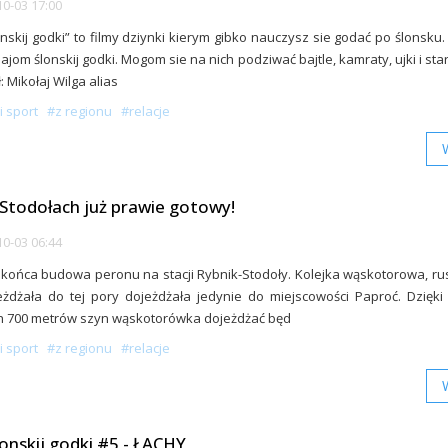
0-03 17:00
onskij godki” to filmy dziynki kierym gibko nauczysz sie godać po ślonsku.
ajom ślonskij godki. Mogom sie na nich podziwać bajtle, kamraty, ujki i star
: Mikołaj Wilga alias
i sport
#z regionu
#relacje
Stodołach już prawie gotowy!
0-03 06:44
końca budowa peronu na stacji Rybnik-Stodoły. Kolejka wąskotorowa, ru
żdżała do tej pory dojeżdżała jedynie do miejscowości Paproć. Dzięki
h 700 metrów szyn wąskotorówka dojeżdżać będ
i sport
#z regionu
#relacje
lonskij godki #5 - ŁACHY