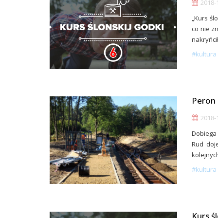
2018-1
„Kurs śl
co nie zn
nakryńcił
#kultura 
Peron 
2018-1
Dobiega 
Rud doje
kolejnyc
#kultura 
Kurs ś