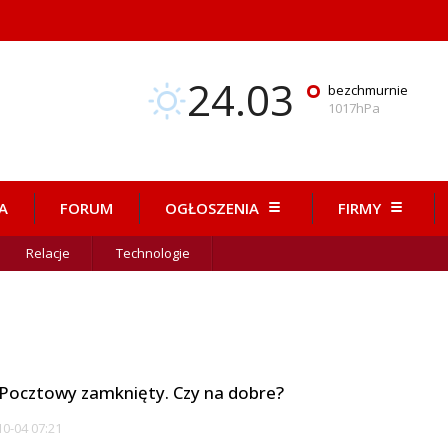
24.03
°
bezchmurnie
1017hPa
A
FORUM
OGŁOSZENIA
FIRMY
Relacje
Technologie
Pocztowy zamknięty. Czy na dobre?
0-04 07:21