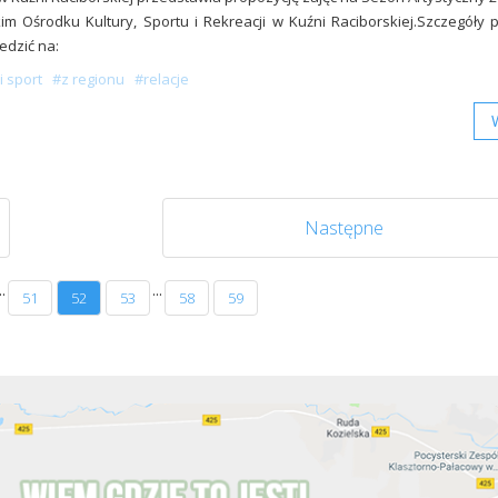
im Ośrodku Kultury, Sportu i Rekreacji w Kuźni Raciborskiej.Szczegóły
edzić na:
i sport
#z regionu
#relacje
Następne
..
...
51
52
53
58
59