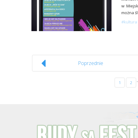
w Miejsk
można śl
#kultura 
Poprzednie
.
1
2