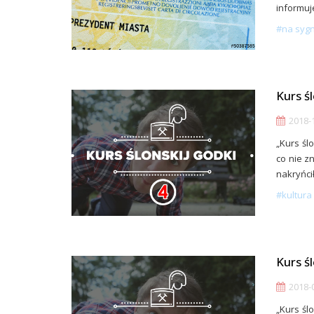
informuj
#na syg
Kurs ś
2018-1
„Kurs śl
co nie zn
nakryńcił
#kultura 
Kurs ś
2018-0
„Kurs śl