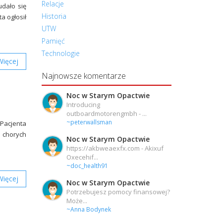
Relacje
udało się
Historia
a ogłosił
UTW
Pamięć
Technologie
Więcej
Najnowsze komentarze
Noc w Starym Opactwie
Introducing
outboardmotorengmbh - ...
~peterwallsman
Pacjenta
a chorych
Noc w Starym Opactwie
https://akbweaexfx.com - Akixuf
Oxecehif...
~doc_health91
Więcej
Noc w Starym Opactwie
Potrzebujesz pomocy finansowej?
Może...
~Anna Bodynek