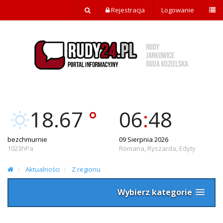
Rejestracja
Logowanie
18.67
°
06
:
48
bezchmurnie
09 Sierpnia 2026
1023hPa
Romana, Ryszarda, Edyty
Aktualności
Z regionu
Wybierz kategorie