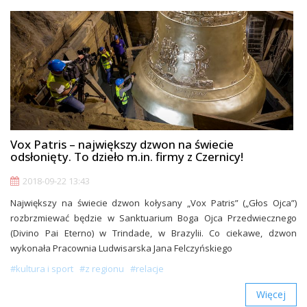
Vox Patris – największy dzwon na świecie
odsłonięty. To dzieło m.in. firmy z Czernicy!
2018-09-22 13:43
Największy na świecie dzwon kołysany „Vox Patris” („Głos Ojca”)
rozbrzmiewać będzie w Sanktuarium Boga Ojca Przedwiecznego
(Divino Pai Eterno) w Trindade, w Brazylii. Co ciekawe, dzwon
wykonała Pracownia Ludwisarska Jana Felczyńskiego
#kultura i sport
#z regionu
#relacje
Więcej