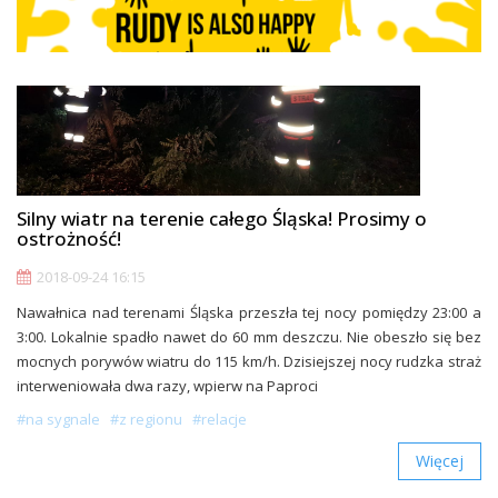
Silny wiatr na terenie całego Śląska! Prosimy o
ostrożność!
2018-09-24 16:15
Nawałnica nad terenami Śląska przeszła tej nocy pomiędzy 23:00 a
3:00. Lokalnie spadło nawet do 60 mm deszczu. Nie obeszło się bez
mocnych porywów wiatru do 115 km/h. Dzisiejszej nocy rudzka straż
interweniowała dwa razy, wpierw na Paproci
#na sygnale
#z regionu
#relacje
Więcej