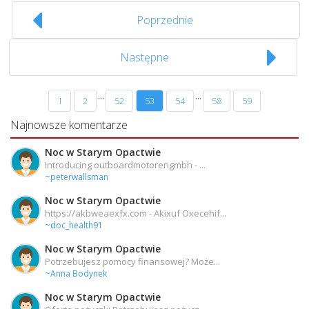
Poprzednie
Następne
...
...
1
2
52
53
54
58
59
Najnowsze komentarze
Noc w Starym Opactwie
Introducing outboardmotorengmbh - ...
~peterwallsman
Noc w Starym Opactwie
https://akbweaexfx.com - Akixuf Oxecehif...
~doc_health91
Noc w Starym Opactwie
Potrzebujesz pomocy finansowej? Może...
~Anna Bodynek
Noc w Starym Opactwie