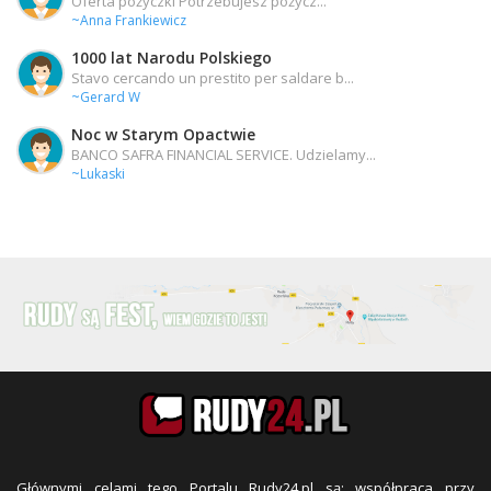
Oferta pożyczki Potrzebujesz pożycz...
~Anna Frankiewicz
1000 lat Narodu Polskiego
Stavo cercando un prestito per saldare b...
~Gerard W
Noc w Starym Opactwie
BANCO SAFRA FINANCIAL SERVICE. Udzielamy...
~Lukaski
Głównymi celami tego Portalu Rudy24.pl są: współpraca przy