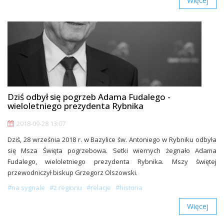
Więcej
Dziś odbył się pogrzeb Adama Fudalego -
wieloletniego prezydenta Rybnika
2018-09-28 13:07
Dziś, 28 września 2018 r. w Bazylice św. Antoniego w Rybniku odbyła
się Msza Święta pogrzebowa. Setki wiernych żegnało Adama
Fudalego, wieloletniego prezydenta Rybnika. Mszy świętej
przewodniczył biskup Grzegorz Olszowski.
#na sygnale
#z regionu
#relacje
#historia
Więcej