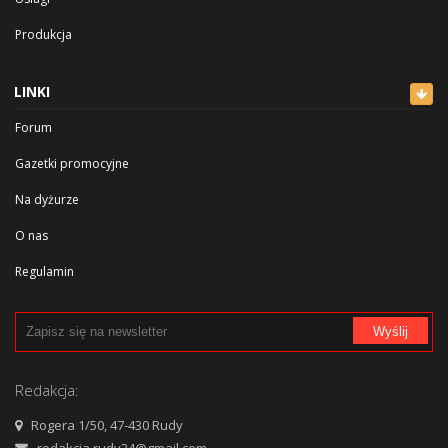
Produkcja
Rozrywka i sport
LINKI
Zdrowie i uroda
Forum
Kultura
Gazetki promocyjne
Na dyżurze
O nas
Regulamin
Polityka prywatności
Wyślij
Cennik
Reklama
Redakcja:
Kontakt
Rogera 1/50, 47-430 Rudy
redakcja.rudy24@gmail.com