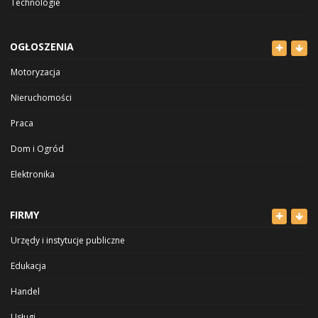
Technologie
OGŁOSZENIA
Motoryzacja
Nieruchomości
Praca
Dom i Ogród
Elektronika
Odzież
FIRMY
Dla Dzieci
Urzędy i instytucje publiczne
Sport i Hobby
Edukacja
Inne
Handel
Usługi